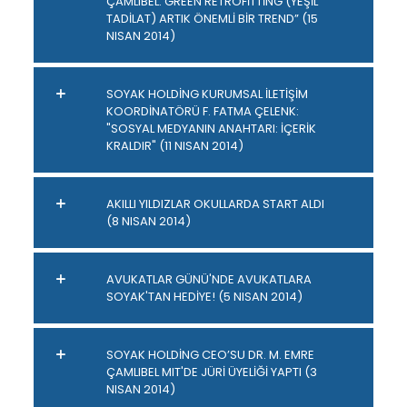
ÇAMLIBEL: GREEN RETROFİTTİNG (YEŞİL
TADİLAT) ARTIK ÖNEMLİ BİR TREND” (15
NISAN 2014)
SOYAK HOLDİNG KURUMSAL İLETİŞİM
KOORDİNATÖRÜ F. FATMA ÇELENK:
"SOSYAL MEDYANIN ANAHTARI: İÇERİK
KRALDIR" (11 NISAN 2014)
AKILLI YILDIZLAR OKULLARDA START ALDI
(8 NISAN 2014)
AVUKATLAR GÜNÜ'NDE AVUKATLARA
SOYAK'TAN HEDİYE! (5 NISAN 2014)
SOYAK HOLDİNG CEO’SU DR. M. EMRE
ÇAMLIBEL MIT'DE JÜRİ ÜYELİĞİ YAPTI (3
NISAN 2014)