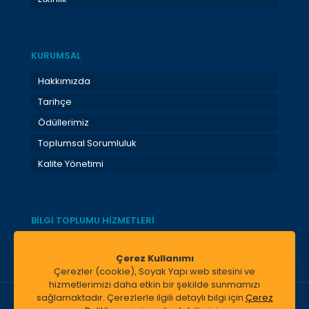
KURUMSAL
Hakkımızda
Tarihçe
Ödüllerimiz
Toplumsal Sorumluluk
Kalite Yönetimi
BİLGİ TOPLUMU HİZMETLERİ
Bilgi Toplumu Hizmetleri
Çerez Kullanımı
Çerezler (cookie), Soyak Yapı web sitesini ve
hizmetlerimizi daha etkin bir şekilde sunmamızı
sağlamaktadır. Çerezlerle ilgili detaylı bilgi için
Çerez