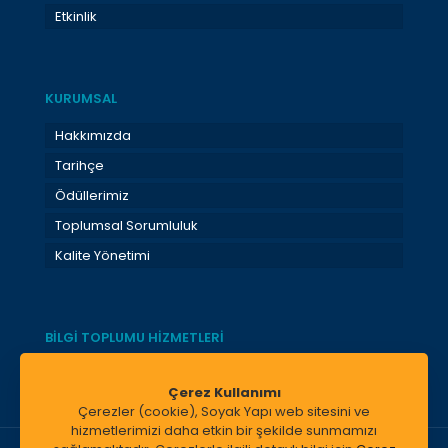
Etkinlik
KURUMSAL
Hakkımızda
Tarihçe
Ödüllerimiz
Toplumsal Sorumluluk
Kalite Yönetimi
BİLGİ TOPLUMU HİZMETLERİ
Bilgi Toplumu Hizmetleri
Çerez Kullanımı
Çerezler (cookie), Soyak Yapı web sitesini ve
hizmetlerimizi daha etkin bir şekilde sunmamızı