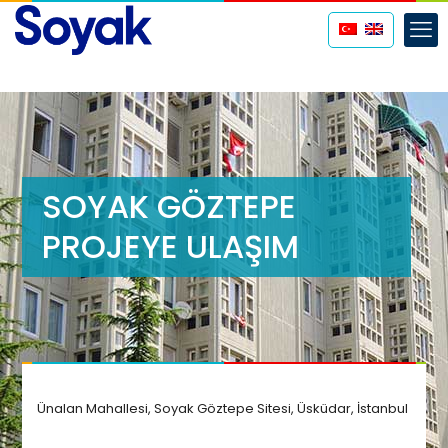
SOYAK GÖZTEPE
PROJEYE ULAŞIM
Ünalan Mahallesi, Soyak Göztepe Sitesi, Üsküdar, İstanbul