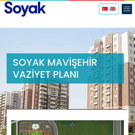
SOYAK MAVİŞEHİR
VAZİYET PLANI