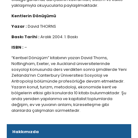
yaklaşımıyla okuyucularla paylaşılmaktadır.
Kentlerin Dönüşümü
Yazar :
David THORNS
Baskı Tarihi :
Aralık 2004. 1. Baskı
ISBN :
–
“Kentsel Dönüşüm” kitabının yazarı David Thorns,
Nottingham, Exeter, ve Auckland üniversitelerinde
sosyoloji konusunda ders verdikten sonra şimdilerde Yeni
Zellanda’nın Canterbury Üniversitesi Sosyoloji ve
Antropoloji bölümünde profesörlüğe devam etmektedir.
Yazarın konut, turizm, metodoloji, ekonomide kent ve
bölgelerin etkisi gibi konularda 10 kitabı bulunmaktadır. Şu
anda yeniden yapılanma ve kapitalist toplumlarda
değişim, ev ve yuvanın anlamı, küreselleşme gibi
alanlarda çalışmaları sürmektedir.
Hakkımızda