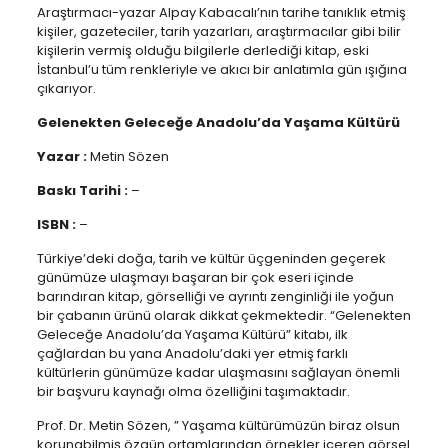
Araştırmacı-yazar Alpay Kabacalı’nın tarihe tanıklık etmiş
kişiler, gazeteciler, tarih yazarları, araştırmacılar gibi bilir
kişilerin vermiş olduğu bilgilerle derlediği kitap, eski
İstanbul’u tüm renkleriyle ve akıcı bir anlatımla gün ışığına
çıkarıyor.
Gelenekten Geleceğe Anadolu’da Yaşama Kültürü
Yazar :
Metin Sözen
Baskı Tarihi :
–
ISBN :
–
Türkiye’deki doğa, tarih ve kültür üçgeninden geçerek
günümüze ulaşmayı başaran bir çok eseri içinde
barındıran kitap, görselliği ve ayrıntı zenginliği ile yoğun
bir çabanın ürünü olarak dikkat çekmektedir. “Gelenekten
Geleceğe Anadolu’da Yaşama Kültürü” kitabı, ilk
çağlardan bu yana Anadolu’daki yer etmiş farklı
kültürlerin günümüze kadar ulaşmasını sağlayan önemli
bir başvuru kaynağı olma özelliğini taşımaktadır.
Prof. Dr. Metin Sözen, ” Yaşama kültürümüzün biraz olsun
korunabilmiş özgün ortamlarından örnekler içeren görsel