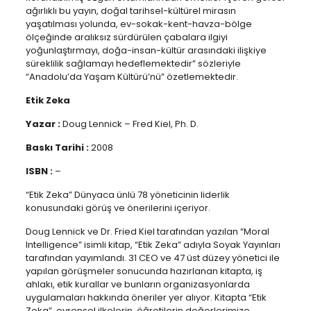
ağırlıklı bu yayın, doğal tarihsel-kültürel mirasın
yaşatılması yolunda, ev-sokak-kent-havza-bölge
ölçeğinde aralıksız sürdürülen çabalara ilgiyi
yoğunlaştırmayı, doğa-insan-kültür arasındaki ilişkiye
süreklilik sağlamayı hedeflemektedir” sözleriyle
“Anadolu’da Yaşam Kültürü’nü” özetlemektedir.
Etik Zeka
Yazar :
Doug Lennick – Fred Kiel, Ph. D.
Baskı Tarihi :
2008
ISBN :
–
“Etik Zeka” Dünyaca ünlü 78 yöneticinin liderlik
konusundaki görüş ve önerilerini içeriyor.
Doug Lennick ve Dr. Fried Kiel tarafından yazılan “Moral
Intelligence” isimli kitap, “Etik Zeka” adıyla Soyak Yayınları
tarafından yayımlandı. 31 CEO ve 47 üst düzey yönetici ile
yapılan görüşmeler sonucunda hazırlanan kitapta, iş
ahlakı, etik kurallar ve bunların organizasyonlarda
uygulamaları hakkında öneriler yer alıyor. Kitapta “Etik
Zeka”, evrensel ilkelerin, öğretilerin değerlerimize,