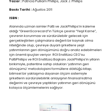
Yazar :
Patricia Pulliam Phillips, Jack J. Phillips
Baskı Tarihi :
Ağustos 2011
ISBN :
Alanında uzman isimler Patti ve JackPhillips’in kaleme
aldığı “GreenScorecard”ın Türkçe çevirisi “Yeşil Karne”,
çevrenin korunması ve sürdürülebilir gelecek için
gerçekleştirilen çalışmalara değerli bir kaynak olma
niteliğinde olup, çevreye duyarlı şirketlere yeşil
yatırımlarının geri dönüşümünü doğru analiz edebilmeleri
için önemli ipuçları veriyor. ROI Enstitüsü CEO’su
PattiPhillips ve ROI Enstitüsü Başkanı JackPhillips’in yılların
birikimiyle, patentine sahip oldukları ‘yatırımın geri
dönüşümü’ metodolojisini formüllere döktüğü kitap;
bilimsel bir yaklaşıma dayanan ölçüm sistemiyle
şirketlerin sürdürülebilirlik anlayışının finansal katma
değerini ve çevreye yaptıkları yatırımın geri dönüşünü
kolayca ölçümlemelerini sağlıyor.