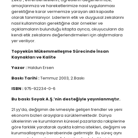
amaçlarımıza ve hareketlerimize nasıl uygulanması
gerektiğine karar vermemize yarayan akli kapasite
olarak tanımlanıyor. Liderlerin etik ve duygusal zekalarını
nasıl kullanmaları gerektiğine dair örnekler ve
açıklamaların bulunduğu kitapta ayrıca, okuyucuların da
kendi etik zekalarını değerlendirmeleri için alıştırmalara
yer veriliyor.
Topyekün Mükemmelleşme Sürecinde İnsan
Kaynakları ve Kalite
Yazar :
Haldun Ersen
Baskı Tarihi :
Temmuz 2003, 2.Baskı
ISBN :
975-92234-0-6
Bu baskı Soyak A.Ş.’nin desteğiyle yayınlanmıştır.
21.yy’da, değişimin de ivmesiyle gelişen trendler ve yeni
ekonomi bizleri arayışlara sürüklemektedir. Dünya
ülkelerinin ve kurumlarının küresel pazarlarda rakiplerine
göre farklılık yaratarak ayakta kalma istekleri, değişimi ve
kurumsallaşmayı beraberinde getirmiştir. Bu süreç aynı