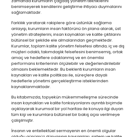
zamanda kurumların çağdaş yönetim tekniklerini
benimseyerek kendilerini geliştirme ihtiyacı duymalarını
sağlamaktadır.
Farklılık yaratarak rakiplere göre üstünlük sağlama
anlayışı, kurumların insan faktörünü ön plana alarak, üst
yönetim stratejilerini, insan kaynakları ve kalite çıktılarını
bütünsel bir şekilde ele almalarından geçmektedir.
Kurumlar, toplam kalite yönetim felsefesi altında; iç ve dış
müşteri odaklı, takımdaşlık felsefesini benimsemiş, ortak
amaç ve hedeflere odaklanmış ve en önemlisi
performans kriterlerinin ölçülebilir ve değerlendirilebilir
olmasını beklemektedir. Bu beklenti kurumların insan
kaynakları ve kalite politikası ile, süreçlere dayalı
hedeflerle yönetimi gerçekleştirme isteklerinden
kaynaklanmaktadır.
Bu kitabımızda, topyekün mükemmelleşme sürecinde
insan kaynakları ve kalite fonksiyonlarını ayrıntılı biçimde
açıklayarak kurumsal bir yol haritası ile konuya ilgi duyan
tüm kişi ve kurumlara bütünsel bir bakış açısı verilmeye
çalışılmıştır.
İnsanın ve entellektüel sermayenin en önemli olgular
olduğu günümüz dünyasının kavramları, sistem ve kalite